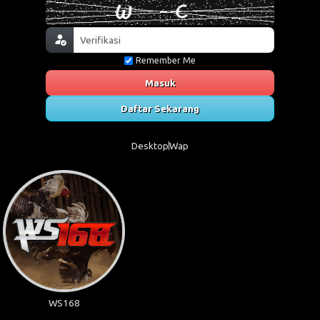
Remember Me
Masuk
Daftar Sekarang
Desktop
Wap
WS168