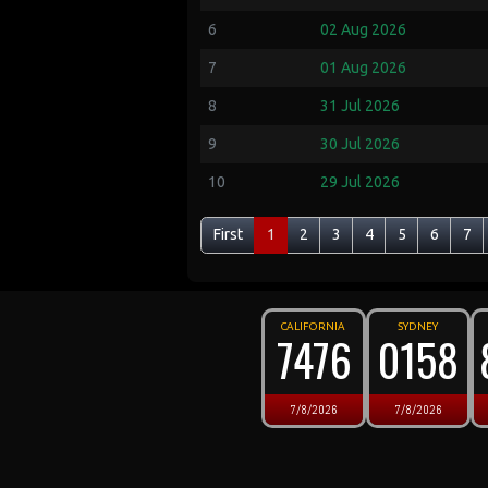
6
02 Aug 2026
7
01 Aug 2026
8
31 Jul 2026
9
30 Jul 2026
10
29 Jul 2026
First
1
2
3
4
5
6
7
CALIFORNIA
SYDNEY
7476
0158
7/8/2026
7/8/2026