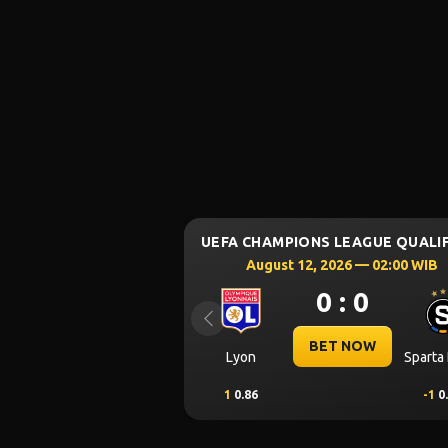
UEFA CHAMPIONS LEAGUE QUALIF
August 12, 2026 — 02:00 WIB
0 : 0
Previous
BET NOW
Lyon
Sparta
1
0.86
-1
0