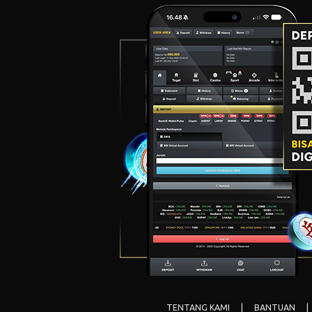
Mestika
Sinarm
Superbank
TENTANG KAMI
|
BANTUAN
|