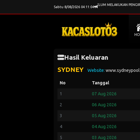
T YANG SUDAH TERTERA DALAM WEBSITE KAMI SEBELUM MELAKUKAN PENGIRIMAN !!
Sabtu 8/08/2026 04:11:05
HO
Hasil Keluaran
SYDNEY
Website:
www.sydneypool
No
Tanggal
1
07 Aug 2026
2
06 Aug 2026
3
05 Aug 2026
4
04 Aug 2026
5
03 Aug 2026