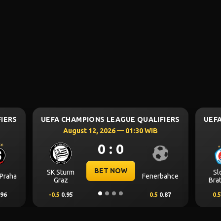
IERS
UEFA CHAMPIONS LEAGUE QUALIFIERS
UEF
August 12, 2026 — 01:30 WIB
0 : 0
BET NOW
SK Sturm
Sl
 Praha
Fenerbahce
Graz
Brat
.96
-0.5
0.95
0.5
0.87
0.