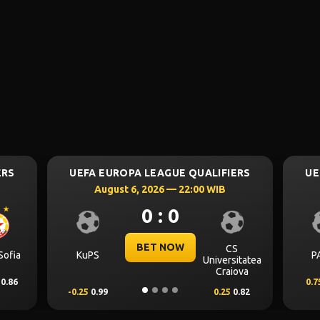
ERS
UEFA EUROPA LEAGUE QUALIFIERS
UE
August 6, 2026 — 22:00 WIB
0 : 0
BET NOW
CS
Sofia
KuPS
P
Universitatea
Craiova
-0.86
0.7
-0.25
0.99
0.25
0.82