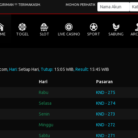
N !!! TERIMAKASIH.
MOHON PERHATIKAN TUJUAN DEPOSIT YANG SUD
ME
TOGEL
SLOT
LIVE CASINO
SPORT
SABUNG
ARC
.com
, Hari:
Setiap Hari
, Tutup:
15:05 WIB
, Result:
15:45 WIB
Hari
Pasaran
Rabu
KND - 275
Selasa
KND - 274
Senin
KND - 273
Minggu
KND - 272
Sabtu
KND - 271