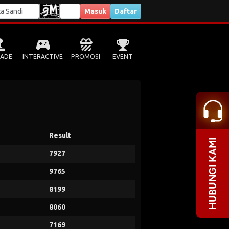
AH TERTERA DALAM WEBSITE KAMI SEBELUM MELAKUKAN PENGIRIMAN !!! TERIMAK
Masuk
Daftar
ADE
INTERACTIVE
PROMOSI
EVENT
Result
7927
9765
8199
8060
7169