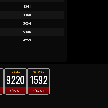
1341
1168
3054
9146
4253
N
HK SIANG
MALAYSIA
9220
1592
6/8/2026
5/8/2026