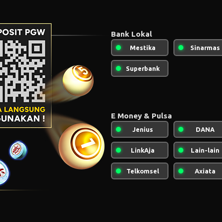
Bank Lokal
Mestika
Sinarmas
Superbank
E Money & Pulsa
Jenius
DANA
LinkAja
Lain-lain
Telkomsel
Axiata