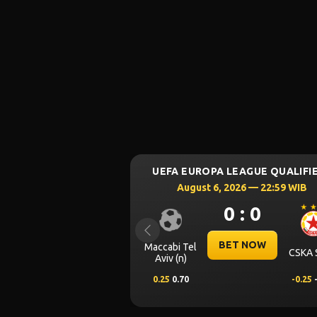
UEFA EUROPA LEAGUE QUALIFI
August 6, 2026 — 22:59 WIB
0 : 0
Previous
BET NOW
Maccabi Tel
CSKA 
Aviv (n)
0.25
0.70
-0.25