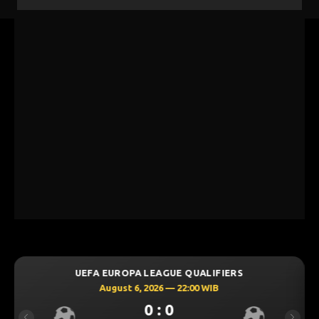
LEAGUE QUALIFIERS
UEFA EUROPA LEAG
 2026 — 22:00 WIB
August 7, 2026 —
0 : 0
0 : 