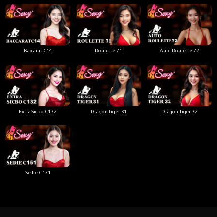
Baccarat C14
Roulette 71
Auto Roulette 72
Extra Sicbo C132
Dragon Tiger 31
Dragon Tiger 32
Sedie C151