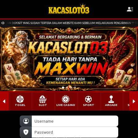
AN DEPOSIT YANG SUDAH TERTERA DALAM WEBSITE KAMI SEBELUM MELAKUKAN PENGIRIMAN !!! TERIM
TOGEL
SLOT
LIVE CASINO
SPORT
ARCADE
SABU