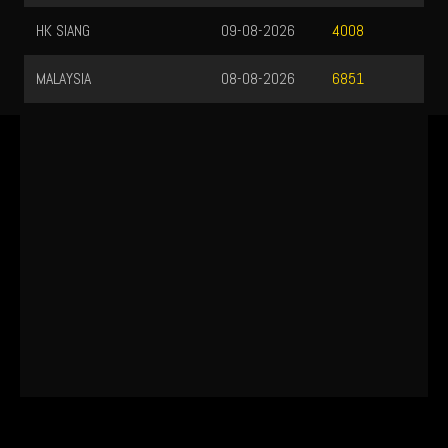
HK SIANG
09-08-2026
4008
MALAYSIA
08-08-2026
6851