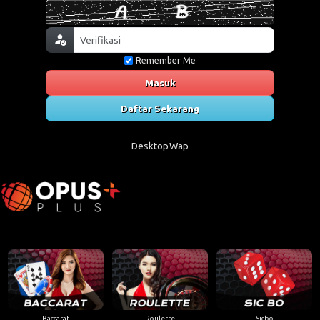
Remember Me
Masuk
Daftar Sekarang
Desktop
Wap
Baccarat
Roulette
Sicbo